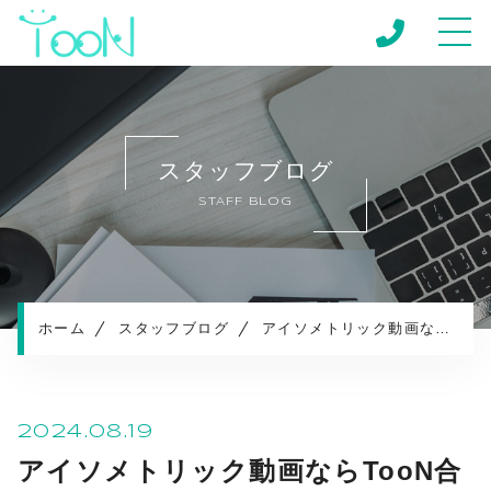
ホーム
当社について
スタッフブログ
キャンペーン
STAFF BLOG
サービスメニュー
制作実績
制作の流れ
お知らせ
ホーム
スタッフブログ
アイソメトリック動画ならTooN合同会社におまかせ！
コンテンツ
プライバシーポリシー
2024.08.19
アイソメトリック動画ならTooN合